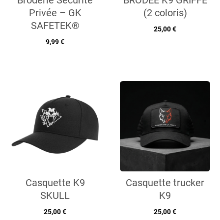
Broderie Sécurité
BRODÉE K9 GRIFFE
Privée – GK
(2 coloris)
SAFETEK®
25,00 €
9,99 €
Casquette K9
Casquette trucker
SKULL
K9
25,00 €
25,00 €