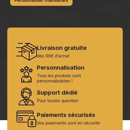
Personnaliser maintenant
Livraison gratuite
dès 99€ d’achat
Personnalisation
Tous les produits sont
personnalisables !
Support dédié
Pour toutes question
Paiements sécurisés
Vos paiements sont en sécurité