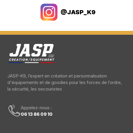
@JASP_K9
JASP-K9, l’expert en création et personnalisation
d'équipements et de goodies pour les forces de l’ordre,
la sécurité, les secouristes
Appelez-nous :
06 13 86 09 10