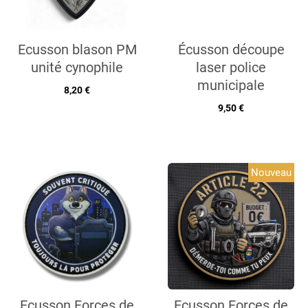
Ecusson blason PM
Écusson découpe
unité cynophile
laser police
municipale
8,20 €
9,50 €
Nouveau
Ecusson Forces de
Ecusson Forces de