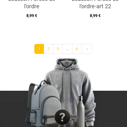
l'ordre
l'ordre-art 22
8,99 €
8,99 €
Suivant
1
2
3
…
6
keyboard_arrow_right