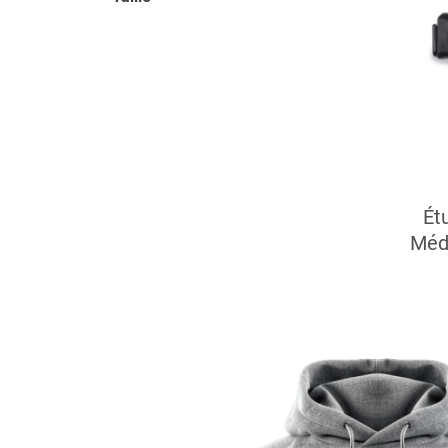
Ét
Méd