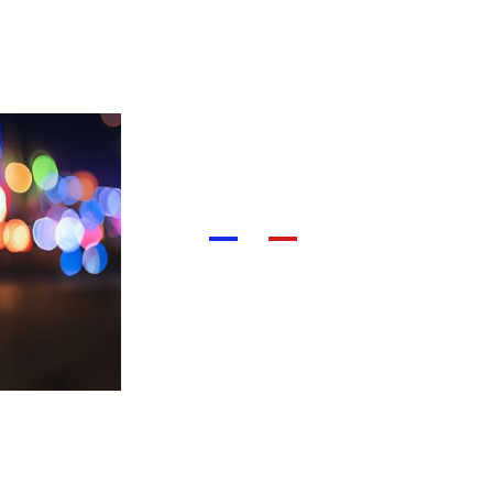
Équipement
JASP-K9 : 
évènements
profession
Explorez notre gamme d'é
conçue spécifiquement pour 
pompiers, et unités cynoph
meilleures marques pour gara
également une personnalis
précisément à vos besoins
découvrir comment nous p
votre satisfaction est essent