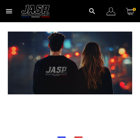
menu
search
0
Vêtements Personnalisés pour
Professionnels : Adaptabilité et
Qualité chez JASP-K9