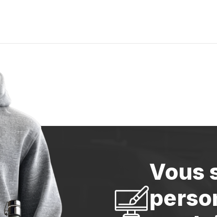
Vous 
perso