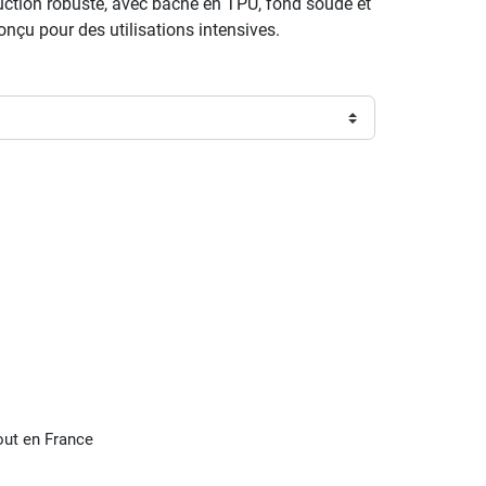
ruction robuste, avec bâche en TPU, fond soudé et
conçu pour des utilisations intensives.
tout en France