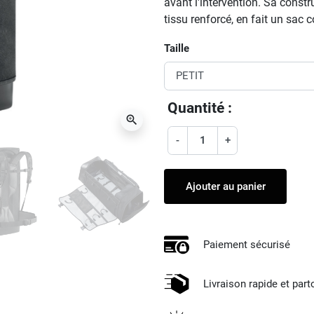
avant l'intervention. Sa const
tissu renforcé, en fait un sac 
Taille
Quantité :
zoom_in
-
+
Ajouter au panier
Paiement sécurisé
Livraison rapide et par