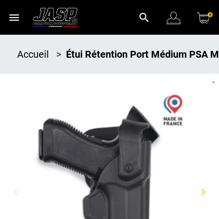
menu
search
0
Accueil
>
Étui Rétention Port Médium PSA 
Promo !
keyboard_arrow_left
keyboard_arrow_right
Précédent
Suiv