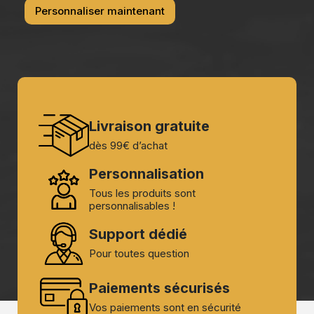
Personnaliser maintenant
Livraison gratuite
dès 99€ d’achat
Personnalisation
Tous les produits sont
personnalisables !
Support dédié
Pour toutes question
Paiements sécurisés
Vos paiements sont en sécurité