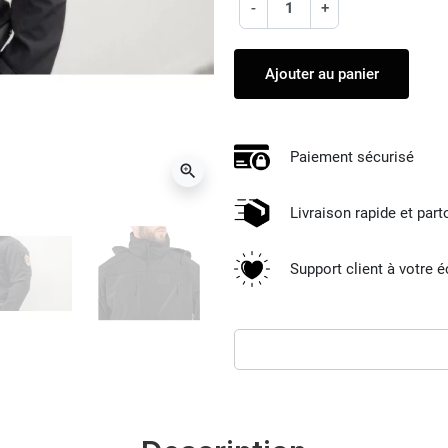
-
+
Ajouter au panier
Paiement sécurisé
zoom_in
Livraison rapide et par
Support client à votre 