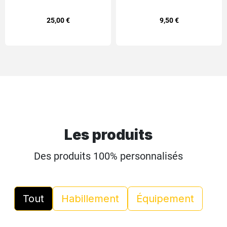
réglable avec Patch
laser K9 FRANCE
25,00 €
9,50 €
Interchangeable K9
"L'Union Fait la Force"
Les produits
Des produits 100% personnalisés
Tout
Habillement
Équipement