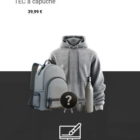
TEC à capuche
39,99 €