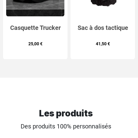
Casquette Trucker
Sac à dos tactique
réglable avec Patch
US ASSAULT MIL-
25,00 €
41,50 €
Interchangeable K9
TEC 36L 4 coloris
"L'Union Fait la Force"
Les produits
Des produits 100% personnalisés