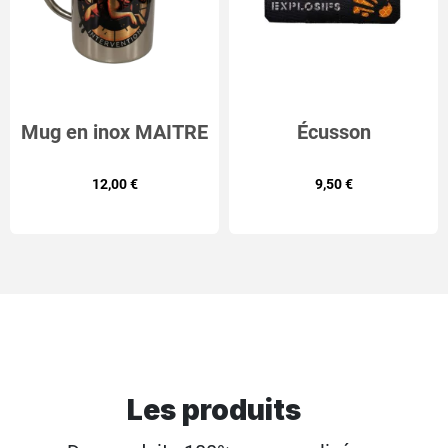
Mug en inox MAITRE
Écusson
CHIEN DEFENSE
Rectangulaire en
12,00 €
9,50 €
Découpe Laser pour
Maîtres-Chiens
Détection explosifs
Les produits