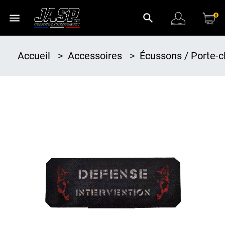
menu
search
0
Accueil
>
Accessoires
>
Écussons / Porte-c