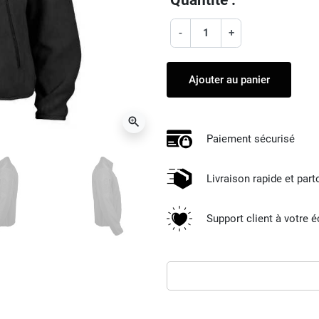
-
+
Ajouter au panier
zoom_in
Paiement sécurisé
Livraison rapide et par
Support client à votre 