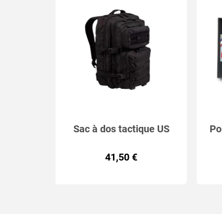
Sac à dos tactique US
Po
ASSAULT MIL-TEC 36L 4
41,50 €
coloris