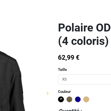
Polaire O
(4 coloris)
62,99 €
Taille
Couleur
keyboard_arrow_right
Suivant
Noir
KAKI
Bleu
COYOTE
Quantité :