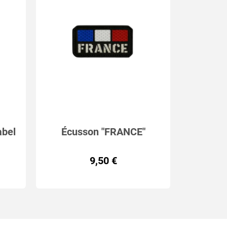
abel
Écusson "FRANCE"
Réfléchissant – Découpe
9,50 €
laser