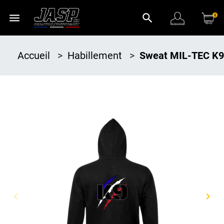
menu
search
0
Accueil
>
Habillement
>
Sweat MIL-TEC K9
keyboard_arrow_left
keyboard_arrow_right
Précédent
Suiv