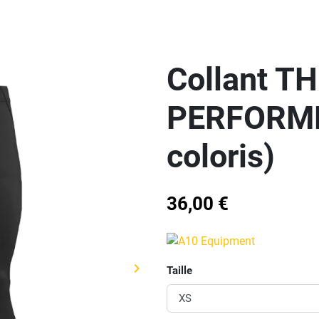
Collant 
PERFORMER
coloris)
36,00 €
keyboard_arrow_right
Taille
Suivant