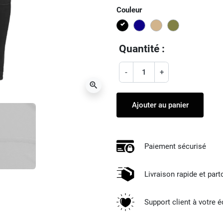
Couleur
Noir
Bleu
TAN
VERT OLIVE
Quantité :
-
+
zoom_in
Ajouter au panier
Paiement sécurisé
Livraison rapide et par
Support client à votre 