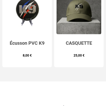
Écusson PVC K9
CASQUETTE
GRIFFE
BRODÉE K9 GRIFFE
8,00 €
25,00 €
(2 coloris)