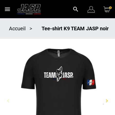
menu
search
0
Accueil
>
Tee-shirt K9 TEAM JASP noir
keyboard_arrow_left
keyboard_arrow_right
Précédent
Suiv