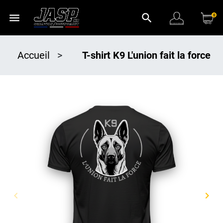
menu
search
0
Accueil
>
T-shirt K9 L'union fait la force
keyboard_arrow_left
keyboard_arrow_right
Précédent
Suiv