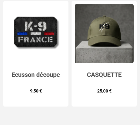
Ecusson découpe
CASQUETTE
laser K9 FRANCE
BRODÉE K9 GRIFFE
9,50 €
25,00 €
(2 coloris)