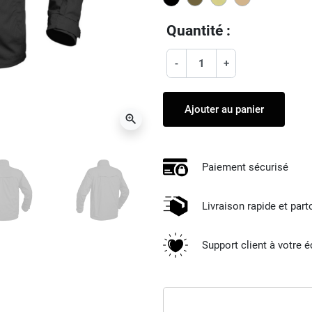
Quantité :
-
+
Ajouter au panier
zoom_in
Paiement sécurisé
Livraison rapide et par
Support client à votre 