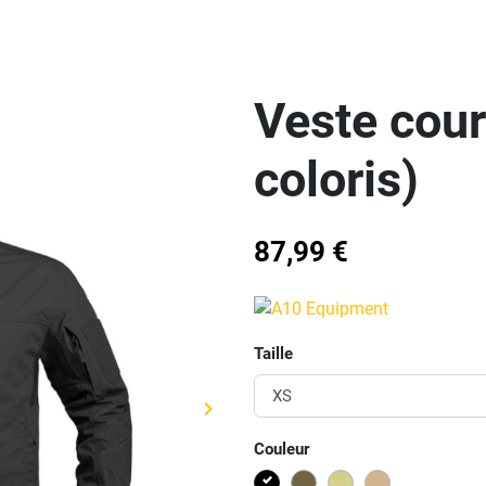
Veste cour
coloris)
87,99 €
Taille
keyboard_arrow_right
Suivant
Couleur
Noir
KAKI
CAMOUFLAGE
TAN