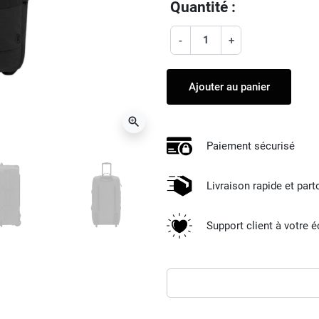
Quantité :
-
+
Ajouter au panier
zoom_in
Paiement sécurisé
Livraison rapide et par
Support client à votre 