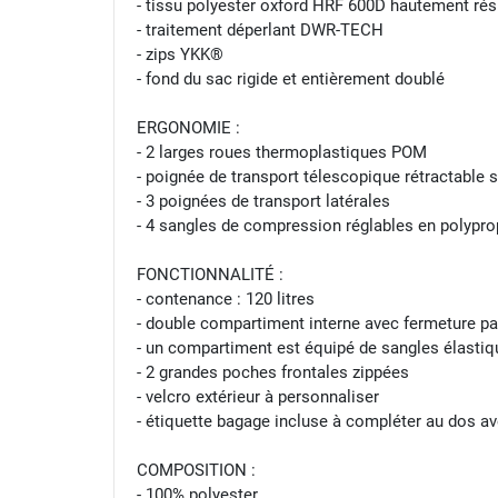
- tissu polyester oxford HRF 600D hautement résis
- traitement déperlant DWR-TECH
- zips YKK®
- fond du sac rigide et entièrement doublé
ERGONOMIE :
- 2 larges roues thermoplastiques POM
- poignée de transport télescopique rétractable 
- 3 poignées de transport latérales
- 4 sangles de compression réglables en polypr
FONCTIONNALITÉ :
- contenance : 120 litres
- double compartiment interne avec fermeture pa
- un compartiment est équipé de sangles élastiqu
- 2 grandes poches frontales zippées
- velcro extérieur à personnaliser
- étiquette bagage incluse à compléter au dos a
COMPOSITION :
- 100% polyester