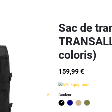
Sac de tra
TRANSALL 
coloris)
159,99 €
keyboard_arrow_right
Couleur
Suivant
Noir
Bleu
TAN
VERT OLIVE