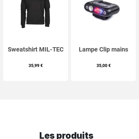
Sweatshirt MIL-TEC
Lampe Clip mains
Tactique
libre NEXTORCH
35,99 €
35,00 €
UT31
Les produits