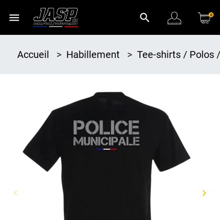
menu
search
0
Accueil
>
Habillement
>
Tee-shirts / Polos
keyboard_arrow_left
keyboard_arrow_right
Précédent
Suiv