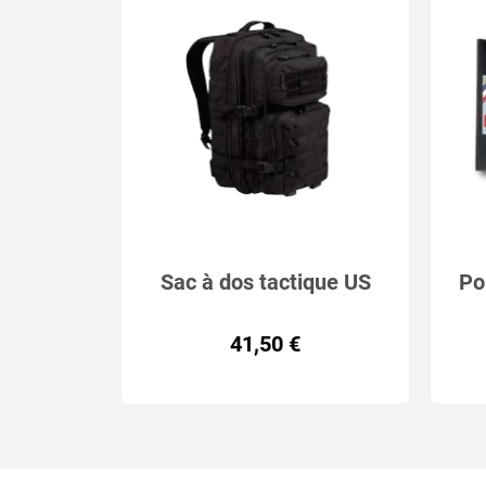
Sac à dos tactique US
Po
ASSAULT MIL-TEC 36L 4
41,50 €
coloris