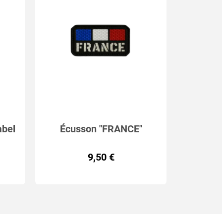
abel
Écusson "FRANCE"
Réfléchissant – Découpe
9,50 €
laser