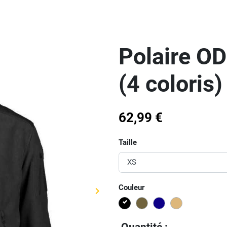
Polaire O
(4 coloris)
62,99 €
Taille
Couleur
keyboard_arrow_right
Suivant
Noir
KAKI
Bleu
COYOTE
Quantité :