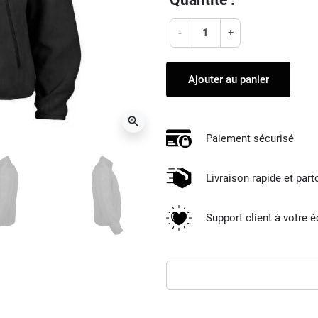
-
+
Ajouter au panier
zoom_in
Paiement sécurisé
Livraison rapide et par
Support client à votre 