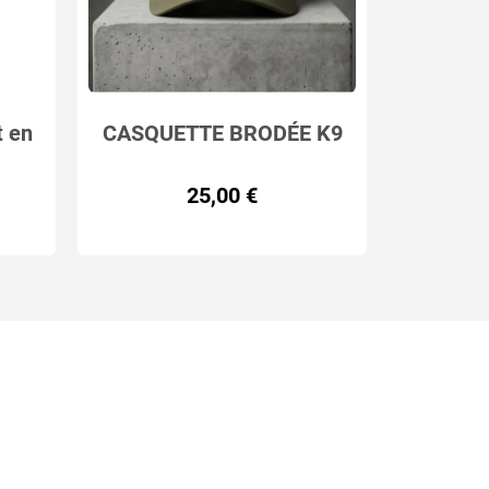
t en
CASQUETTE BRODÉE K9
Mug en
IPE
GRIFFE (2 coloris)
25,00 €