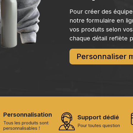
Pour créer des équip
notre formulaire en li
vos produits selon vos
chaque détail reflète p
Personnaliser 
Personnalisation
Support dédié
Tous les produits sont
Pour toutes question
personnalisables !