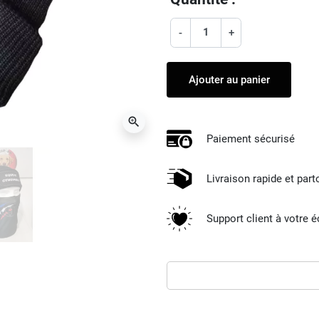
-
+
Ajouter au panier
zoom_in
Paiement sécurisé
Livraison rapide et par
Support client à votre 