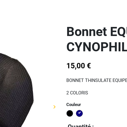
Bonnet EQ
CYNOPHIL
15,00 €
BONNET THINSULATE EQUIP
2 COLORIS
Couleur
keyboard_arrow_right
Suivant
Noir
Bleu
Quantité :