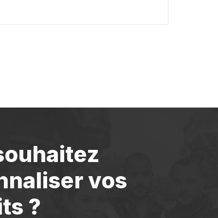
souhaitez
nnaliser vos
ts ?