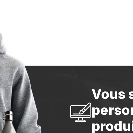
Vous 
perso
produi