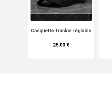
Casquette Trucker réglable
avec Patch
25,00 €
Interchangeable K9
"L'Union Fait la Force"